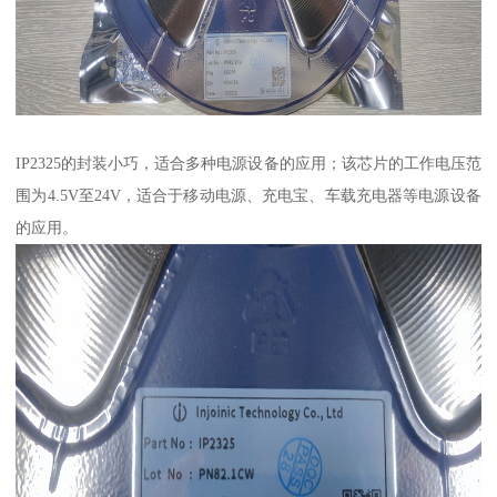
IP2325的封装小巧，适合多种电源设备的应用；该芯片的工作电压范
围为4.5V至24V，适合于移动电源、充电宝、车载充电器等电源设备
的应用。