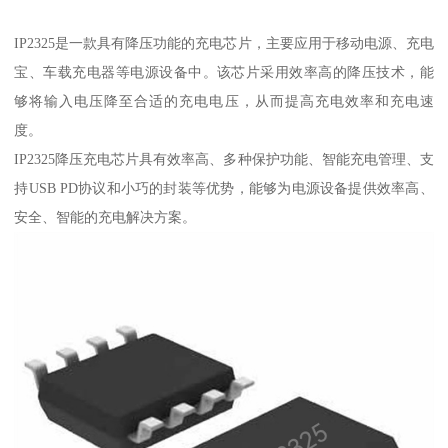
IP2325是一款具有降压功能的充电芯片，主要应用于移动电源、充电
宝、车载充电器等电源设备中。该芯片采用效率高的降压技术，能
够将输入电压降至合适的充电电压，从而提高充电效率和充电速
度。
IP2325降压充电芯片具有效率高、多种保护功能、智能充电管理、支
持USB PD协议和小巧的封装等优势，能够为电源设备提供效率高、
安全、智能的充电解决方案。