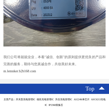
我们公司将兢兢业业，本着“诚信、创新”的原则提供更优良的产品和
完善的服务，期待与您真诚合作，共创美好未来。
m.lemnker.b2b168.com
Top
主营产品：开关型充电管理IC 线性充电管理IC 升压充电管理IC AS224K单芯片 ASC6213充电
IC IP2368英集芯