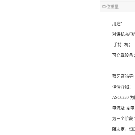
单位重量
充电芯片
用途：
对讲机充电
手持 机；
可穿戴设备
蓝牙音箱等
详情介绍：
ASC622
电流及 充电
为三个阶段： 预
阻决定，恒压