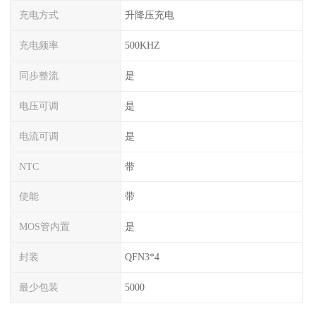
充电方式
升降压充电
充电频率
500KHZ
同步整流
是
电压可调
是
电流可调
是
NTC
带
使能
带
MOS管内置
是
封装
QFN3*4
最少包装
5000