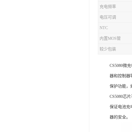
充电频率
充电芯片
电压可调
NTC
内置MOS管
较少包装
CS508
器和控制器
保护功能，
CS508
保证电池充
器的安全。