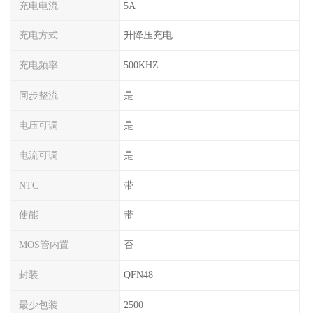
充电电流
5A
充电方式
升降压充电
充电频率
500KHZ
同步整流
是
电压可调
是
电流可调
是
NTC
带
使能
带
MOS管内置
否
封装
QFN48
最少包装
2500