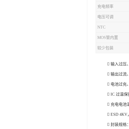
充电频率
充电芯片
电压可调
NTC
MOS管内置
较少包装
 输入过压
 输出过流
 电池过
 IC 过温
 充电电池温
 ESD 4K
 封装规格：7m