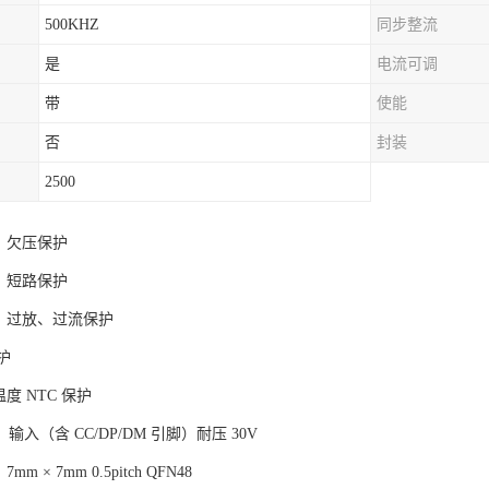
500KHZ
同步整流
是
电流可调
带
使能
否
封装
2500
、欠压保护
、短路保护
充、过放、过流保护
保护
度 NTC 保护
V，输入（含 CC/DP/DM 引脚）耐压 30V
m × 7mm 0.5pitch QFN48