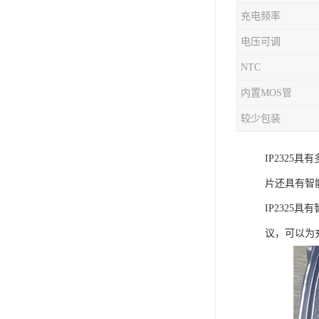
充电频率
充电芯片
电压可调
NTC
内置MOS管
较少包装
IP232
片还具有智
IP232
议，可以为