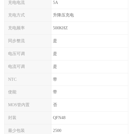
充电电流
5A
充电方式
升降压充电
充电频率
500KHZ
同步整流
是
电压可调
是
电流可调
是
NTC
带
使能
带
MOS管内置
否
封装
QFN48
最少包装
2500