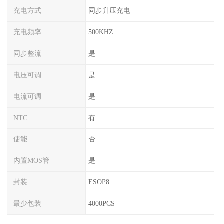
充电方式
同步升压充电
充电频率
500KHZ
同步整流
是
电压可调
是
电流可调
是
NTC
有
使能
否
内置MOS管
是
封装
ESOP8
最少包装
4000PCS