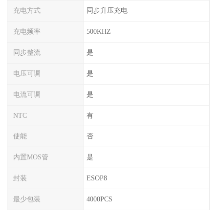
充电方式
同步升压充电
充电频率
500KHZ
同步整流
是
电压可调
是
电流可调
是
NTC
有
使能
否
内置MOS管
是
封装
ESOP8
最少包装
4000PCS