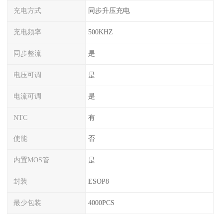
充电方式
同步升压充电
充电频率
500KHZ
同步整流
是
电压可调
是
电流可调
是
NTC
有
使能
否
内置MOS管
是
封装
ESOP8
最少包装
4000PCS