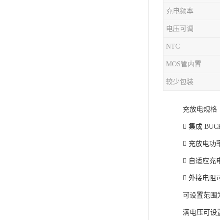
充电频率
充电芯片
电压可调
NTC
MOS管内置
较少包装
充放电规格
 集成 BU
 充放电功率
 自适应充
 外接电
可设置范围为
满电压可设置为