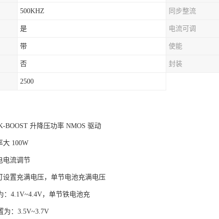
500KHZ
同步整流
是
电流可调
带
使能
否
封装
2500
CK-BOOST 升降压功率 NMOS 驱动
大 100W
电电流调节
阻可设置充满电压，单节电池充满电压
：4.1V~4.4V，单节铁电池充
：3.5V~3.7V