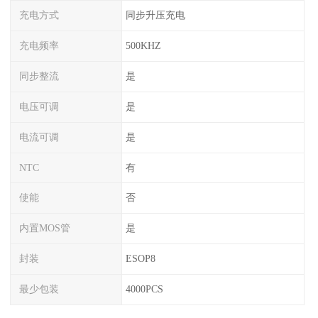
充电方式
同步升压充电
充电频率
500KHZ
同步整流
是
电压可调
是
电流可调
是
NTC
有
使能
否
内置MOS管
是
封装
ESOP8
最少包装
4000PCS