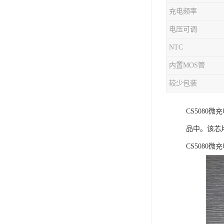
充电频率
充电芯片
电压可调
NTC
内置MOS管
较少包装
CS508
品中。该芯
CS508