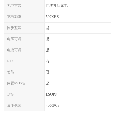
充电方式
同步升压充电
充电频率
500KHZ
同步整流
是
电压可调
是
电流可调
是
NTC
有
使能
否
内置MOS管
是
封装
ESOP8
最少包装
4000PCS