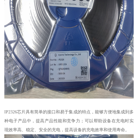
IP2326芯片具有简单的接口和易于集成的特点，能够方便地集成到多
种电子产品中，提高产品性能和竞争力；可以帮助设备在充电时实
现效率高、稳定、安全的充电，提高设备的充电效率和使用寿命。