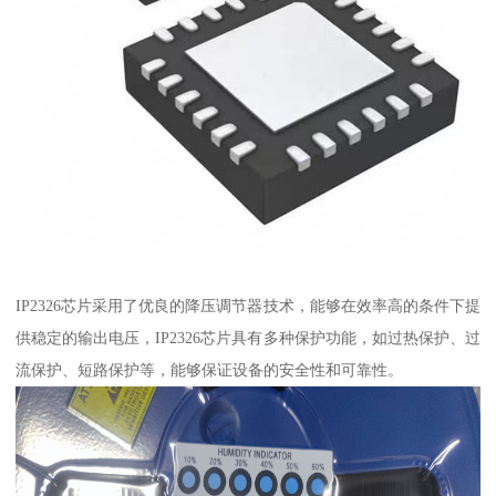
IP2326芯片采用了优良的降压调节器技术，能够在效率高的条件下提
供稳定的输出电压，IP2326芯片具有多种保护功能，如过热保护、过
流保护、短路保护等，能够保证设备的安全性和可靠性。