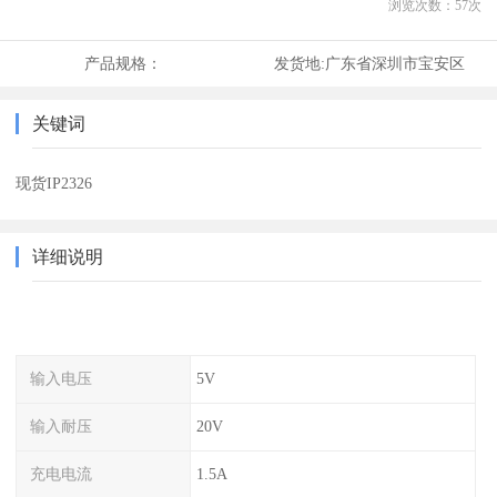
浏览次数：
57
次
产品规格：
发货地:
广东省深圳市宝安区
关键词
现货IP2326
详细说明
输入电压
5V
输入耐压
20V
充电电流
1.5A