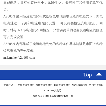
集成电路，具有封装外形小，元器件少， 兼容性广和使用简单等优
点。
AS608N 采用恒流充电的模式给镍氢电池充电恒流充电模式下，充电
电流通过一个外部电流电阻的设置， 可以调整恒流充电电流， 同
时，对与 1-3 节电池的不同情况，只需要简单的改变反馈电阻的阻值
可以完成设置。
AS608N 内部集成了镍氢电池判饱的各种条件基本能满足市面上各种
镍氢电池的充饱需求。
m.lemnker.b2b168.com
Top
主营产品：开关型充电管理IC 线性充电管理IC 升压充电管理IC AS224K单芯片 ASC6213充电
IC IP2368英集芯
版权所有：深圳市蓝鲸源科技有限公司