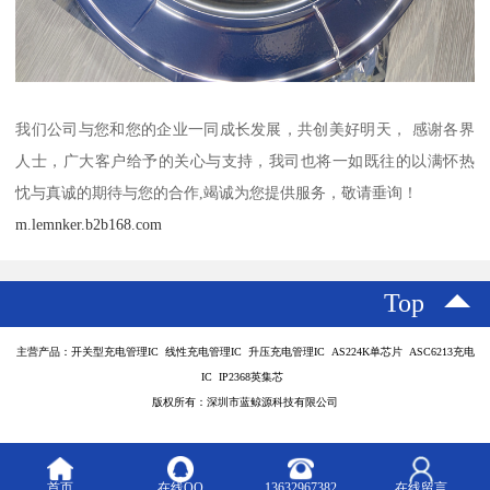
我们公司与您和您的企业一同成长发展，共创美好明天， 感谢各界
人士，广大客户给予的关心与支持，我司也将一如既往的以满怀热
忱与真诚的期待与您的合作,竭诚为您提供服务，敬请垂询！
m.lemnker.b2b168.com
Top
主营产品：开关型充电管理IC 线性充电管理IC 升压充电管理IC AS224K单芯片 ASC6213充电
IC IP2368英集芯
版权所有：深圳市蓝鲸源科技有限公司
首页
在线QQ
13632967382
在线留言