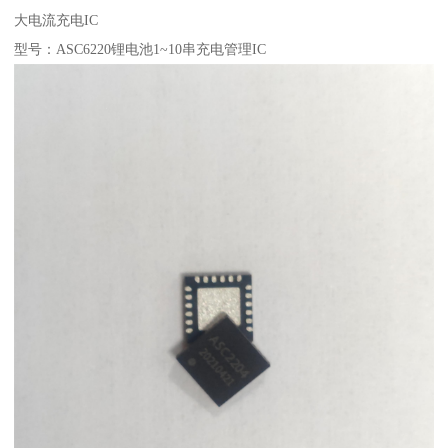
大电流充电IC
型号：ASC6220锂电池1~10串充电管理IC