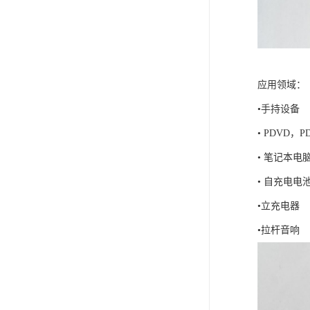
应用领域：
•手
• PD
• 笔
• 自充
•立充电器
•拉杆音响