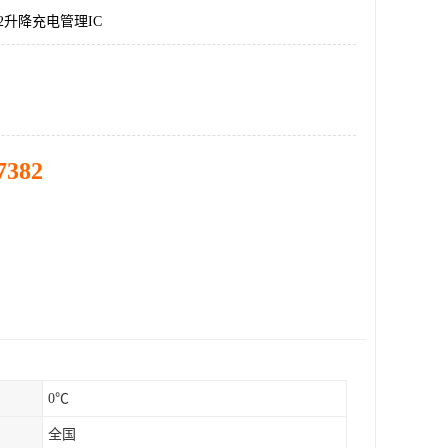
12升降充电管理IC
7382
0℃
全国