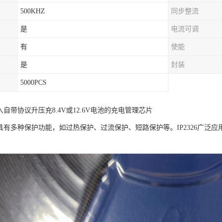
500KHZ
同步整流
是
电流可调
有
使能
是
封装
5000PCS
是输入自带协议升压充8.4V或12.6V电池的充电管理芯片
6芯片具有多种保护功能，如过热保护、过流保护、短路保护等。IP2326广