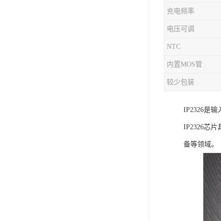
充电频率
充电芯片
电压可调
NTC
内置MOS管
较少包装
IP2326
IP232
备等领域。