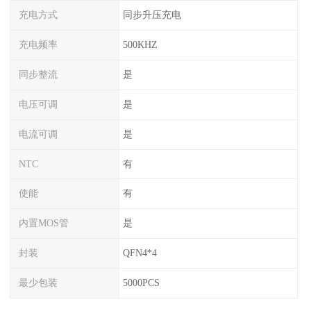
充电方式
同步升压充电
充电频率
500KHZ
同步整流
是
电压可调
是
电流可调
是
NTC
有
使能
有
内置MOS管
是
封装
QFN4*4
最少包装
5000PCS