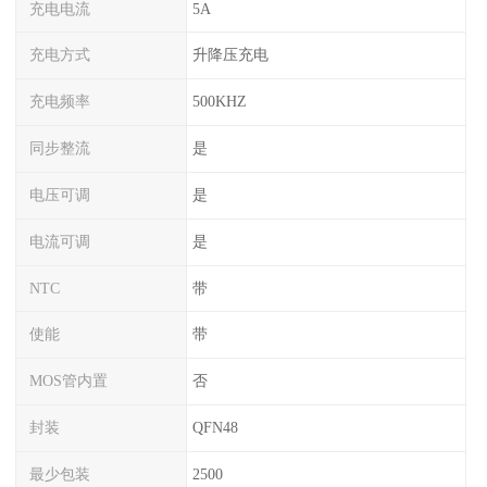
充电电流
5A
充电方式
升降压充电
充电频率
500KHZ
同步整流
是
电压可调
是
电流可调
是
NTC
带
使能
带
MOS管内置
否
封装
QFN48
最少包装
2500