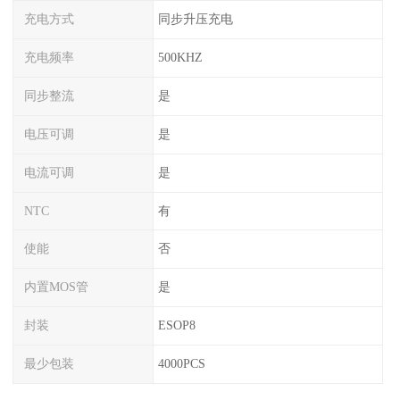
充电方式
同步升压充电
充电频率
500KHZ
同步整流
是
电压可调
是
电流可调
是
NTC
有
使能
否
内置MOS管
是
封装
ESOP8
最少包装
4000PCS