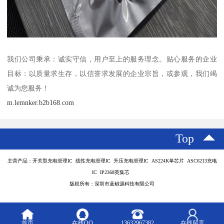
我们公司秉承：诚实守信，用户至上的服务理念。贴心服务的企业
目标：以质量求生存，以信誉求发展的企业宗旨，或参观，我们竭
诚为您服务！
m.lemnker.b2b168.com
Top
主营产品：开关型充电管理IC 线性充电管理IC 升压充电管理IC AS224K单芯片 ASC6213充电
IC IP2368英集芯
版权所有：深圳市蓝鲸源科技有限公司
首页
在线QQ
13632967382
在线留言