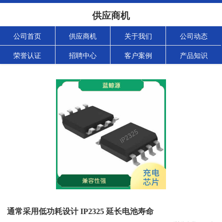
供应商机
公司首页
供应商机
关于我们
公司动态
荣誉认证
招聘中心
客户案例
产品知识
通常采用低功耗设计 IP2325 延长电池寿命