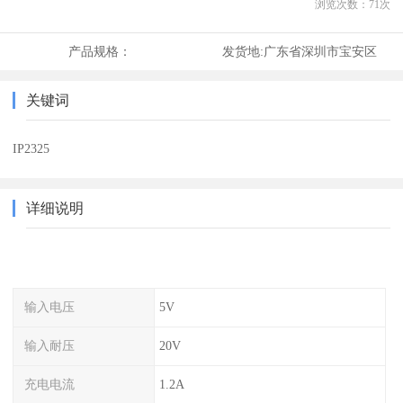
浏览次数：
71
次
产品规格：
发货地:
广东省深圳市宝安区
关键词
IP2325
详细说明
输入电压
5V
输入耐压
20V
充电电流
1.2A