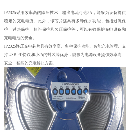
IP2325采用效率高的降压技术，输出电流可达3A，能够为设备提供
稳定的充电电流。此外，该芯片还具有多种保护功能，包括过流保
护、过热保护、短路保护和欠压保护等，可以有效保护充电设备和
充电电池的安全。
IP2325降压充电芯片具有效率高、多种保护功能、智能充电管理、支
持USB PD协议和小巧的封装等优势，能够为电源设备提供效率高、
安全、智能的充电解决方案。