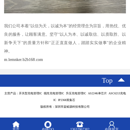
我们公司本着“以信为天，以诚为本”的经营理念为宗旨，用热忱、优
良的服务，让顾客满意。坚守“以人为本、以诚取信、以质取胜、以
新争天下”的质量方针和“正正直直做人，踏踏实实做事”的企业精
神。
m.lemnker.b2b168.com
Top
主营产品：开关型充电管理IC 线性充电管理IC 升压充电管理IC AS224K单芯片 ASC6213充电
IC IP2368英集芯
版权所有：深圳市蓝鲸源科技有限公司
首页
在线QQ
13632967382
在线留言