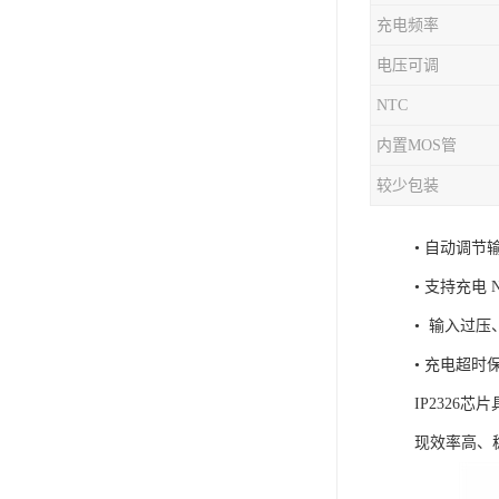
充电频率
充电芯片
电压可调
NTC
内置MOS管
较少包装
• 自动调
• 支持充电 
• 输入过
• 充电超
IP232
现效率高、