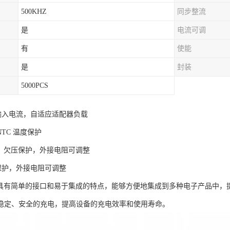
500KHZ
同步整流
是
电流可调
有
使能
是
封装
5000PCS
节输入电流，自适应适配器负载
NTC 温度保护
压、欠压保护，外接电阻可调整
时保护，外接电阻可调整
6芯片具有简单的接口和易于集成的特点，能够方便地集成到多种电子产品中
稳定、安全的充电，提高设备的充电效率和使用寿命。