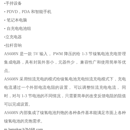
•手持设备
• PDVD，PDA 和智能手机
• 笔记本电脑
• 自充电电池组
•立充电器
•拉杆音响
AS608N 是一款 5V 输入， PWM 降压的给 1-3 节镍氢电池充电管理
集成电路，具有封装外形小，元器件少， 兼容性广和使用简单等优
点。
AS608N 采用恒流充电的模式给镍氢电池充电恒流充电模式下，充电
电流通过一个外部电流电阻的设置， 可以调整恒流充电电流， 同
时，对与 1-3 节电池的不同情况，只需要简单的改变反馈电阻的阻值
可以完成设置。
AS608N 内部集成了镍氢电池判饱的各种条件基本能满足市面上各种
镍氢电池的充饱需求。
m.lemnker.b2b168.com