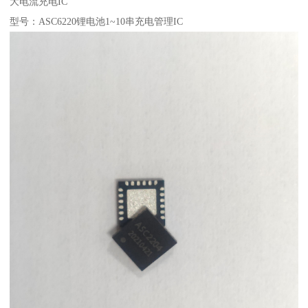
大电流充电IC
型号：ASC6220锂电池1~10串充电管理IC