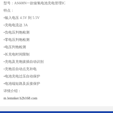
型号：AS608N一款镍氢电池充电管理IC
特点：
•输入电压 4.5V 到 5.5V
•充电电流达 3A
•负电压判饱检测
•零电压判饱检测
•电压判饱检测
•长充电时间限制
•充电及充饱拔插自动识别
•充饱后自动点充补电
•电池充电过压自动保护
•电池端短路及反接保护
详情介绍：
m.lemnker.b2b168.com