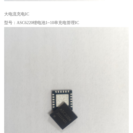
大电流充电IC
型号：ASC6220锂电池1~10串充电管理IC