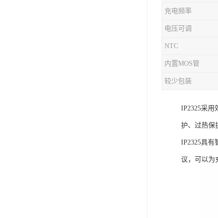
充电频率
充电芯片
电压可调
NTC
内置MOS管
较少包装
IP232
护、过热保
IP232
议，可以为