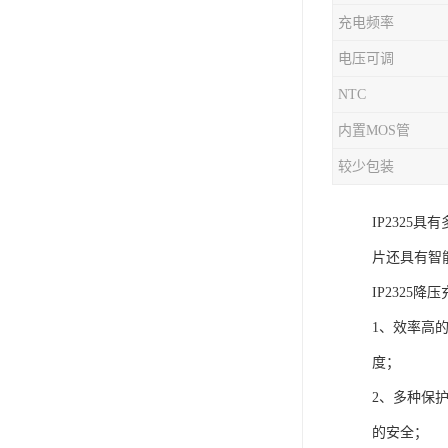
充电频率
充电芯片
电压可调
NTC
内置MOS管
较少包装
IP232
片还具有智
IP2325
1、效率高
度；
2、多种保
的安全；