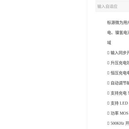
输入自适应
充电芯片
标源微为用
电、镍氢电
域
 输入同步
 升压充电效
 恒压充
 自动调
 支持充电 
 支持 LE
 功率 MO
 500KHz