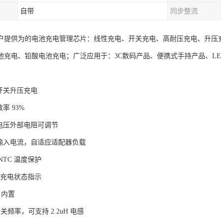
自带
同步整流
户提供为的电池充电管理芯片：线性充电、开关充电、高耐压充电、升压
池充电、铅酸电池充电；广泛应用于：3C数码产品、便携式手持产品、L
开关升压充电
率 93%
电电压外部电阻可调节
节输入电流，自适应适配器负载
NTC 温度保护
D 充电状态指示
S 内置
 开关频率，可支持 2.2uH 电感