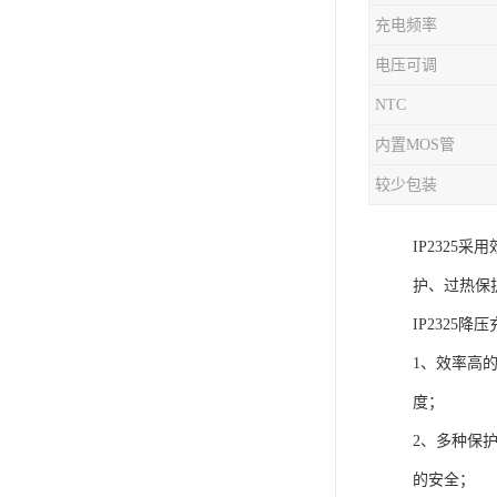
充电频率
充电芯片
电压可调
NTC
内置MOS管
较少包装
IP232
护、过热保
IP2325
1、效率高
度；
2、多种保
的安全；