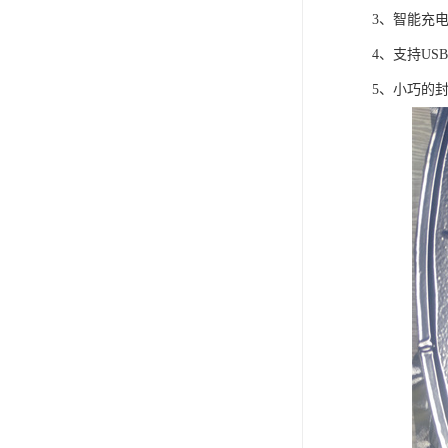
3、智能充
4、支持US
5、小巧的封