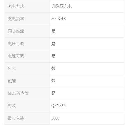
充电方式
升降压充电
充电频率
500KHZ
同步整流
是
电压可调
是
电流可调
是
NTC
带
使能
带
MOS管内置
是
封装
QFN3*4
最少包装
5000