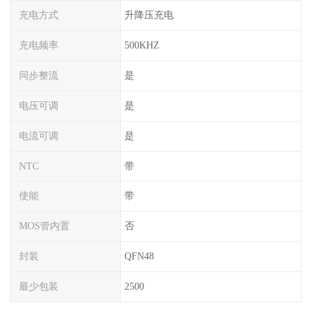
充电方式
升降压充电
充电频率
500KHZ
同步整流
是
电压可调
是
电流可调
是
NTC
带
使能
带
MOS管内置
否
封装
QFN48
最少包装
2500