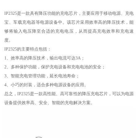
IP2325是一款具有降压功能的充电芯片，主要应用于移动电源、充电
宝、车载充电器等电源设备中。该芯片采用效率高的降压技术，能
够将输入电压降至合适的充电电压，从而提高充电效率和充电速
度。
IP2325的主要特点包括：
1、效率高的降压技术，输出电流可达3A；
2、多种保护功能，保护充电设备和充电电池的安全；
3、智能充电管理功能，延长电池寿命；
4、小巧的封装，适合多种电源设备的应用。
总之，IP2325是一款高性能、高可靠性的降压充电芯片，可以为电源
设备提供效率高、安全、智能的充电解决方案。