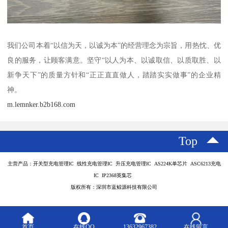
我们公司本着“以信为天，以诚为本”的经营理念为宗旨，用热忱、优
良的服务，让顾客满意。坚守“以人为本、以诚取信、以质取胜、以
新争天下”的质量方针和“正正直直做人，踏踏实实做事”的企业精
神。
m.lemnker.b2b168.com
Top
主营产品：开关型充电管理IC 线性充电管理IC 升压充电管理IC AS224K单芯片 ASC6213充电
IC IP2368英集芯
版权所有：深圳市蓝鲸源科技有限公司
首页
在线QQ
13632967382
在线留言