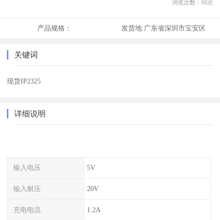
浏览次数：
66
次
产品规格：
发货地:
广东省深圳市宝安区
关键词
现货IP2325
详细说明
输入电压
5V
输入耐压
20V
充电电流
1.2A