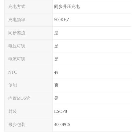
充电方式
同步升压充电
充电频率
500KHZ
同步整流
是
电压可调
是
电流可调
是
NTC
有
使能
否
内置MOS管
是
封装
ESOP8
最少包装
4000PCS