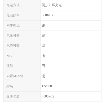
充电方式
同步升压充电
充电频率
500KHZ
同步整流
是
电压可调
是
电流可调
是
NTC
有
使能
否
内置MOS管
是
封装
ESOP8
最少包装
4000PCS