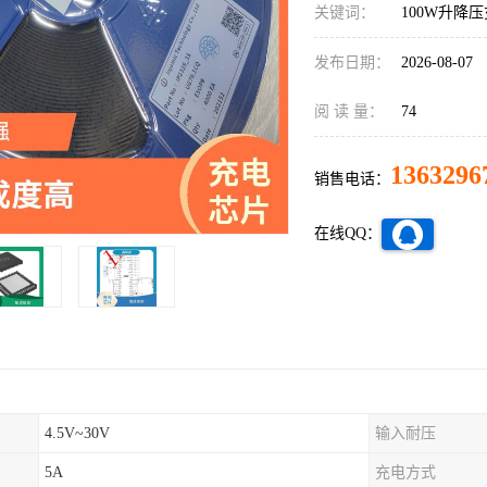
关键词：
100W升降
发布日期：
2026-08-07
阅 读 量：
74
1363296
销售电话：
在线QQ：
4.5V~30V
输入耐压
5A
充电方式