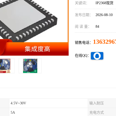
关键词：
IP2368现货
发布日期：
2026-08-10
阅 读 量：
84
1363296
销售电话：
在线QQ：
4.5V~30V
输入耐压
5A
充电方式