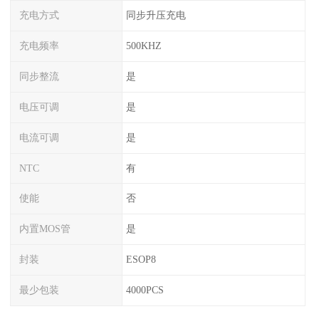
充电方式
同步升压充电
充电频率
500KHZ
同步整流
是
电压可调
是
电流可调
是
NTC
有
使能
否
内置MOS管
是
封装
ESOP8
最少包装
4000PCS