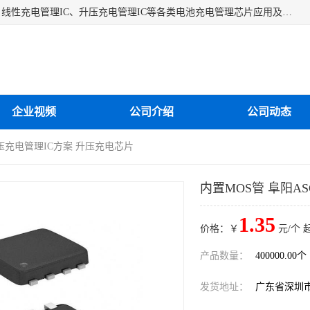
深圳市蓝鲸源科技有限公司是一家专注于开关型充电管理IC、线性充电管理IC、升压充电管理IC等各类电池充电管理芯片应用及芯片销售的企业，多年来公司为众多企业解决充电应用难题，设计缺陷，EMC超量等问题，是一家以充电技术指导为核心的充电芯片销售公司。
企业视频
公司介绍
公司动态
H升压充电管理IC方案 升压充电芯片
内置MOS管 阜阳A
1.35
价格：￥
元/个 
产品数量：
400000.00个
发货地址：
广东省深圳