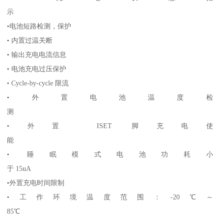
示
•电池短路检测，保护
• 内置过温关断
• 输出充电电流信息
• 电池充电过压保护
• Cycle-by-cycle 限流
•外置电池温度检
测
•外置 ISET 脚充电使
能
• 睡眠模式电池功耗小
于 15uA
•外置充电时间限制
•工作环境温度范围：-20℃～
85℃