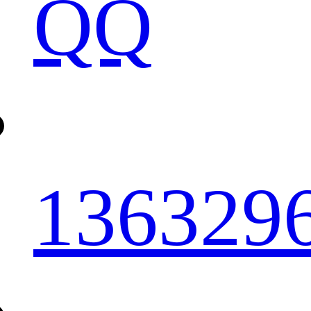
QQ
136329