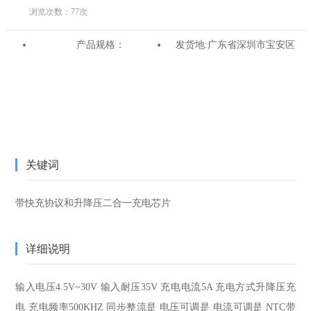
浏览次数：
77
次
产品规格：
发货地:
广东省深圳市宝安区
关键词
带快充协议和升降压二合一充电芯片
详细说明
输入电压
4.5V~30V
输入耐压
35V
充电电流
5A
充电方式
升降压充
电
充电频率
500KHZ
同步整流
是
电压可调
是
电流可调
是
NTC
带