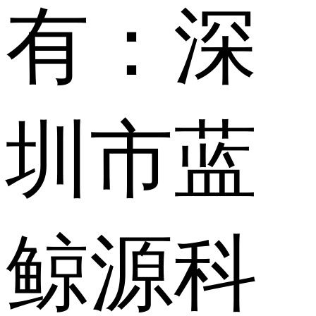
有：深
圳市蓝
鲸源科