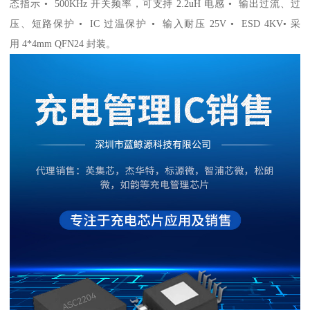
态指示 • 500KHz 开关频率，可支持 2.2uH 电感 • 输出过流、过
压、短路保护 • IC 过温保护 • 输入耐压 25V • ESD 4KV• 采
用 4*4mm QFN24 封装。