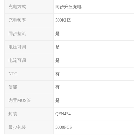
充电方式
同步升压充电
充电频率
500KHZ
同步整流
是
电压可调
是
电流可调
是
NTC
有
使能
有
内置MOS管
是
封装
QFN4*4
最少包装
5000PCS