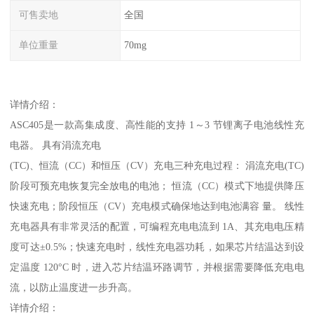
可售卖地
全国
单位重量
70mg
详情介绍：
ASC405是一款高集成度、高性能的支持 1～3 节锂离子电池线性充
电器。 具有涓流充电
(TC)、恒流（CC）和恒压（CV）充电三种充电过程： 涓流充电(TC)
阶段可预充电恢复完全放电的电池； 恒流（CC）模式下地提供降压
快速充电；阶段恒压（CV）充电模式确保地达到电池满容 量。 线性
充电器具有非常灵活的配置，可编程充电电流到 1A、其充电电压精
度可达±0.5%；快速充电时，线性充电器功耗，如果芯片结温达到设
定温度 120°C 时，进入芯片结温环路调节，并根据需要降低充电电
流，以防止温度进一步升高。
详情介绍：