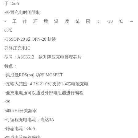
于 15uA
•外置充电时间限制
•工作环境温度范围：-20℃～
85℃
•TSSOP-20 或 QFN-20 封装
升降压充电IC
型号：ASC6613一款升降压充电管理芯片
特点：
•集成低RDS(on) 功率 MOSFET
•宽输入范围: 4.2V-21.0V, 支持1-4芯电池充电
•全充电电压可以通过外部电阻器进行编程
•率
•400kHz开关频率
•可编程充电电流，高达3A
•静态电流: <4uA
•集成电流短路保护