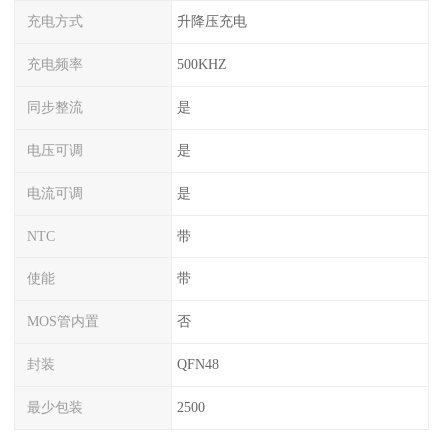
充电方式
升降压充电
充电频率
500KHZ
同步整流
是
电压可调
是
电流可调
是
NTC
带
使能
带
MOS管内置
否
封装
QFN48
最少包装
2500