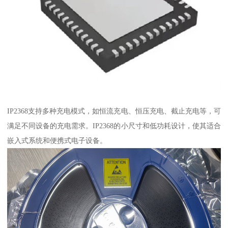
IP2368支持多种充电模式，如恒流充电、恒压充电、截止充电等，可
满足不同设备的充电需求。IP2368的小尺寸和低功耗设计，使其适合
嵌入式系统和便携式电子设备。