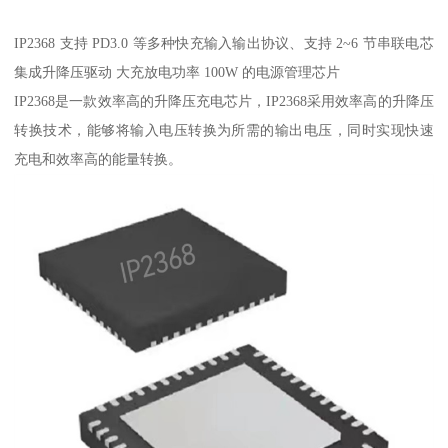
IP2368 支持 PD3.0 等多种快充输入输出协议、支持 2~6 节串联电芯
集成升降压驱动 大充放电功率 100W 的电源管理芯片
IP2368是一款效率高的升降压充电芯片，IP2368采用效率高的升降压
转换技术，能够将输入电压转换为所需的输出电压，同时实现快速
充电和效率高的能量转换。