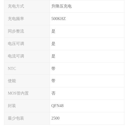
充电方式
升降压充电
充电频率
500KHZ
同步整流
是
电压可调
是
电流可调
是
NTC
带
使能
带
MOS管内置
否
封装
QFN48
最少包装
2500