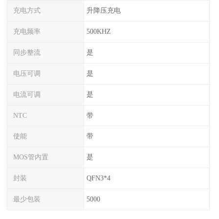
充电方式
升降压充电
充电频率
500KHZ
同步整流
是
电压可调
是
电流可调
是
NTC
带
使能
带
MOS管内置
是
封装
QFN3*4
最少包装
5000