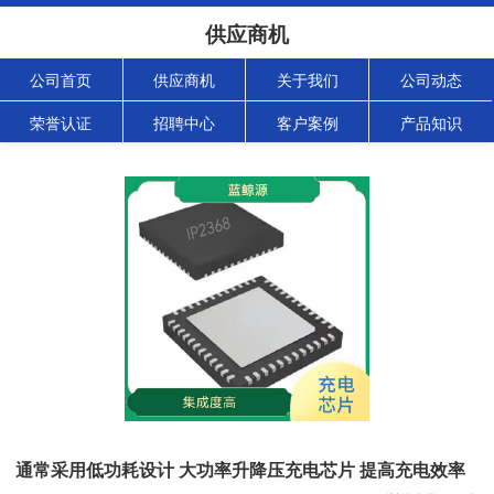
供应商机
公司首页
供应商机
关于我们
公司动态
荣誉认证
招聘中心
客户案例
产品知识
通常采用低功耗设计 大功率升降压充电芯片 提高充电效率