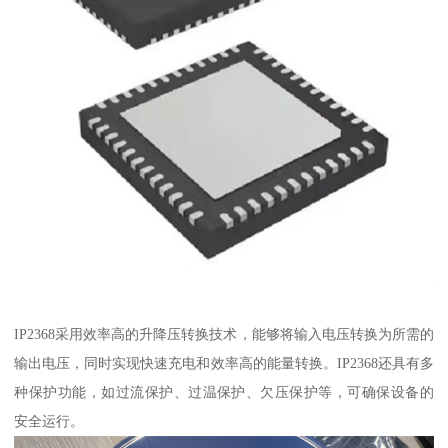
IP2368采用效率高的升降压转换技术，能够将输入电压转换为所需的
输出电压，同时实现快速充电和效率高的能量转换。IP2368还具有多
种保护功能，如过流保护、过温保护、欠压保护等，可确保设备的
安全运行。