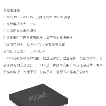
充放电规格
 集成 BUCK-BOOST 升降压功率 NMOS 驱动
 充放电功率大 100W
 自适应充电电流调节
 外接电阻可设置充满电压，单节电池充满电压
可设置范围为：4.1V~4.4V，单节铁电池充
满电压可设置为：3.5V~3.7V
IP2368具有多种保护功能，如过流保护、过温保护、欠压保护等，可
确保设备的安全运行；IP2368是一种效率高的升降压充电芯片，可用
于移动电源、智能手环、智能手表、蓝牙耳机等电子设备中。