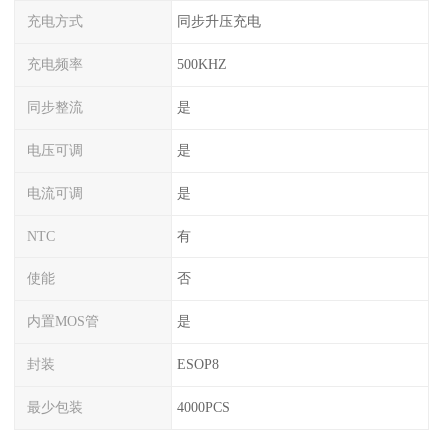
充电方式
同步升压充电
充电频率
500KHZ
同步整流
是
电压可调
是
电流可调
是
NTC
有
使能
否
内置MOS管
是
封装
ESOP8
最少包装
4000PCS